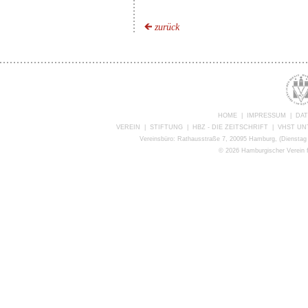
zurück
HOME
|
IMPRESSUM
|
DA
VEREIN
|
STIFTUNG
|
HBZ - DIE ZEITSCHRIFT
|
VHST U
Vereinsbüro: Rathausstraße 7, 20095 Hamburg, (Dienstag 
©
2026 Hamburgischer Verein f