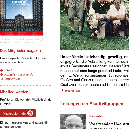
Titelfoto: © Lichthof Sprinkenhof (c)
Wolfgang - stock.adobe.com
Das Mitgliedermagazin
Unser Verein ist lebendig, gesellig, re
Hamburgische Zeitschrift für den
engagiert...
die Aufzählung könnte noch b
öffentlichen Dienst
etwas Besonderes zeichnet unseren Verei
Inhalt
können auf eine lange geschichtliche En
Kontakt / Leserbriefe
dem 1. Weltkrieg bestanden 13 regionale
Impressum
Großen und Ganzen noch zehn existieren
Cuxhaven, da es heute nicht mehr zu Ha
weiterlesen
Mitglied werden
Profitieren Sie von der Mitgliedschaft
Leitungen der Stadtteilgruppen
im VHSt.
Mitgliedsformular
Bergedorf:
Einfach ausdrucken und ausgefüllt
Vorsitzender: Uwe Art
an uns senden.