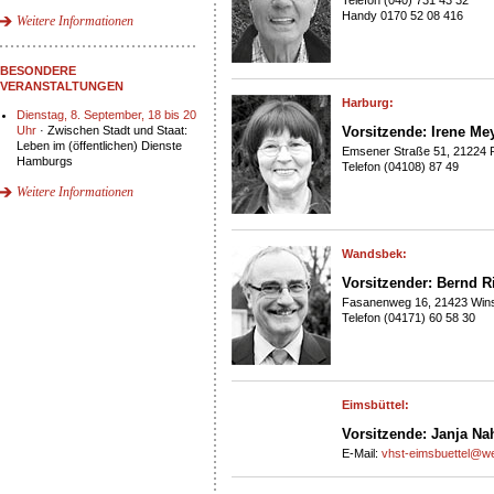
Telefon (040) 731 43 32
Handy 0170 52 08 416
Weitere Informationen
BESONDERE
VERANSTALTUNGEN
Harburg:
Dienstag, 8. September, 18 bis 20
Uhr
· Zwischen Stadt und Staat:
Vorsitzende: Irene Me
Leben im (öffentlichen) Dienste
Emsener Straße 51, 21224 
Hamburgs
Telefon (04108) 87 49
Weitere Informationen
Wandsbek:
Vorsitzender: Bernd R
Fasanenweg 16, 21423 Win
Telefon (04171) 60 58 30
Eimsbüttel:
Vorsitzende: Janja Na
E-Mail:
vhst-eimsbuettel@w