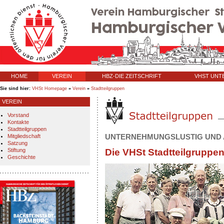
HOME
VEREIN
HBZ-DIE ZEITSCHRIFT
VHST UN
Sie sind hier:
VHSt Homepage
»
Verein
»
Stadtteilgruppen
VEREIN
Vorstand
Kontakte
Stadtteilgruppen
Mitgliedschaft
UNTERNEHMUNGSLUSTIG UND 
Satzung
Stiftung
Die VHSt Stadtteilgruppe
Geschichte