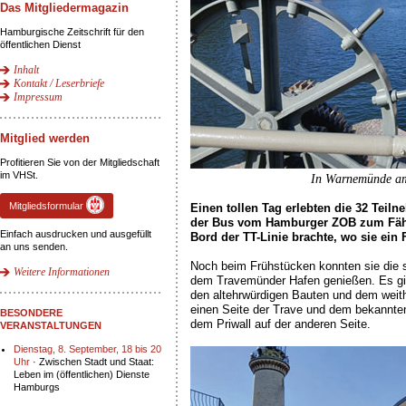
Das Mitgliedermagazin
Hamburgische Zeitschrift für den
öffentlichen Dienst
Inhalt
Kontakt / Leserbriefe
Impressum
Mitglied werden
Profitieren Sie von der Mitgliedschaft
im VHSt.
In Warnemünde am 
Mitgliedsformular
Einen tollen Tag erlebten die 32 Teil
der Bus vom Hamburger ZOB zum Fähr
Einfach ausdrucken und ausgefüllt
Bord der TT-Linie brachte, wo sie ein 
an uns senden.
Noch beim Frühstücken konnten sie die 
Weitere Informationen
dem Travemünder Hafen genießen. Es gi
den altehrwürdigen Bauten und dem weithi
einen Seite der Trave und dem bekannte
BESONDERE
dem Priwall auf der anderen Seite.
VERANSTALTUNGEN
Dienstag, 8. September, 18 bis 20
Uhr
· Zwischen Stadt und Staat:
Leben im (öffentlichen) Dienste
Hamburgs