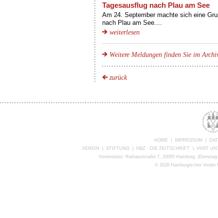
Tagesausflug nach Plau am See
Am 24. September machte sich eine Gru
nach Plau am See....
weiterlesen
Weitere Meldungen finden Sie im Archi
zurück
HOME
|
IMPRESSUM
|
DA
VEREIN
|
STIFTUNG
|
HBZ - DIE ZEITSCHRIFT
|
VHST U
Vereinsbüro: Rathausstraße 7, 20095 Hamburg, (Dienstag 
©
2026 Hamburgischer Verein f