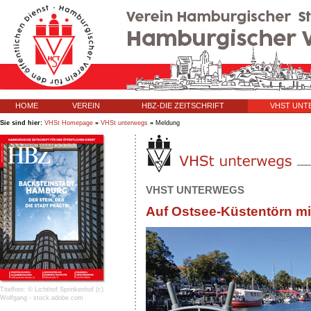
HOME
VEREIN
HBZ-DIE ZEITSCHRIFT
VHST UN
Sie sind hier:
VHSt Homepage
»
VHSt unterwegs
»
Meldung
VHST UNTERWEGS
Auf Ostsee-Küstentörn mit
Titelfoto: © Lichthof Sprinkenhof (c)
Wolfgang - stock.adobe.com